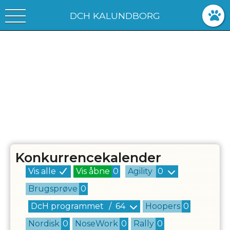
DCH KALUNDBORG
Konkurrencekalender
Vis alle
Vis åbne
0
Agility
0
Brugsprøve
0
DcH programmet
/
64
Hoopers
0
Nordisk
0
NoseWork
0
Rally
0