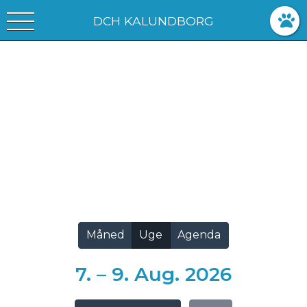
DCH KALUNDBORG
Vis alle
Måned
Uge
Agenda
7. – 9. Aug. 2026