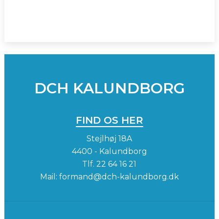
SPONSORER
INSTAGRAM
DCH KALUNDBORG
FIND OS HER
Stejlhøj 18A
4400 - Kalundborg
Tlf.
22 64 16 21
Mail:
formand@dch-kalundborg.dk