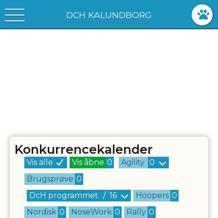
DCH KALUNDBORG
Konkurrencekalender
Vis alle
Vis åbne
0
Agility
0
Brugsprøve
0
DcH programmet
/
16
Hoopers
0
Nordisk
0
NoseWork
0
Rally
0