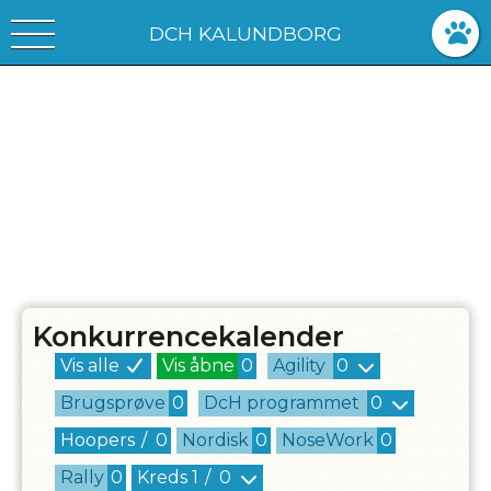
DCH KALUNDBORG
Konkurrencekalender
Vis alle
Vis åbne
0
Agility
0
Brugsprøve
0
DcH programmet
0
Hoopers
/
0
Nordisk
0
NoseWork
0
Rally
0
Kreds
1
/
0